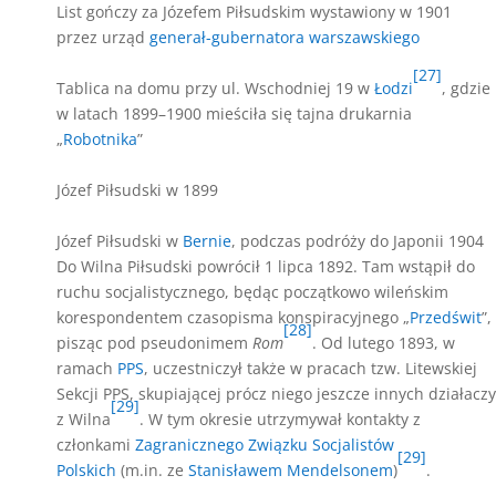
List gończy za Józefem Piłsudskim wystawiony w 1901
przez urząd
generał-gubernatora warszawskiego
[27]
Tablica na domu przy ul. Wschodniej 19 w
Łodzi
, gdzie
w latach 1899–1900 mieściła się tajna drukarnia
„
Robotnika
”
Józef Piłsudski w 1899
Józef Piłsudski w
Bernie
, podczas podróży do Japonii 1904
Do Wilna Piłsudski powrócił 1 lipca 1892. Tam wstąpił do
ruchu socjalistycznego, będąc początkowo wileńskim
korespondentem czasopisma konspiracyjnego „
Przedświt
”,
[28]
pisząc pod pseudonimem
Rom
. Od lutego 1893, w
ramach
PPS
, uczestniczył także w pracach tzw. Litewskiej
Sekcji PPS, skupiającej prócz niego jeszcze innych działaczy
[29]
z Wilna
. W tym okresie utrzymywał kontakty z
członkami
Zagranicznego Związku Socjalistów
[29]
Polskich
(m.in. ze
Stanisławem Mendelsonem
)
.