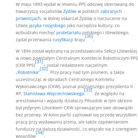
W maju 1893 wydał w imieniu PPS odezwę skierowaną do
towarzyszy socjalistów
Żydów
w polskich
zabranych
prowincjach
, w której oskarżał Żydów o narzucanie na
Litwie
języka rosyjskiego
jako narzędzia kultury, co
wzbudzało niechęć
proletariatu
polskiego i litewskiego,
[30]
żądał przerwania
rusyfikacji
kraju
.
W 1894 został wybrany na przedstawiciela Sekcji Litewskiej
w nowo powstałym Centralnym Komitecie Robotniczym PPS
[31]
(CKR PPS)
i został redaktorem naczelnym
[32]
„
Robotnika
”
. Przy pracy nad tym pismem, a także
uczestnicząc w obradach Centralnego Komitetu
Wykonawczego (CKW), poznał późniejszego prezydenta II
[33]
RP,
Stanisława Wojciechowskiego
. Ze względu na
aresztowania i wyjazdy działaczy Piłsudski w tym okresie
był jedynym członkiem CKW sprawującym swe obowiązki
bez przerwy. W łonie partii zajmował się przede wszystkim
pracą przy wydawaniu pisma, ale także zapewnianiem
funduszy na dalszą działalność, co wiązało się z szeregiem
[34]
wyjazdów
.