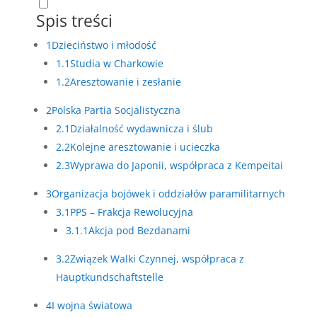
Spis treści
1
Dzieciństwo i młodość
1.1
Studia w Charkowie
1.2
Aresztowanie i zesłanie
2
Polska Partia Socjalistyczna
2.1
Działalność wydawnicza i ślub
2.2
Kolejne aresztowanie i ucieczka
2.3
Wyprawa do Japonii, współpraca z Kempeitai
3
Organizacja bojówek i oddziałów paramilitarnych
3.1
PPS – Frakcja Rewolucyjna
3.1.1
Akcja pod Bezdanami
3.2
Związek Walki Czynnej, współpraca z
Hauptkundschaftstelle
4
I wojna światowa