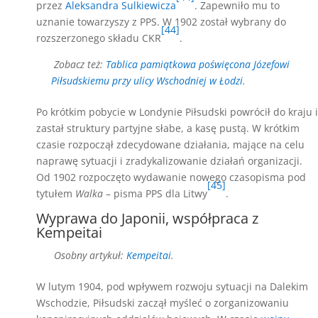
przez
Aleksandra Sulkiewicza
. Zapewniło mu to
uznanie towarzyszy z PPS. W 1902 został wybrany do
[44]
rozszerzonego składu CKR
.
Zobacz też:
Tablica pamiątkowa poświęcona Józefowi
Piłsudskiemu przy ulicy Wschodniej w Łodzi
.
Po krótkim pobycie w Londynie Piłsudski powrócił do kraju i
zastał struktury partyjne słabe, a kasę pustą. W krótkim
czasie rozpoczął zdecydowane działania, mające na celu
naprawę sytuacji i zradykalizowanie działań organizacji.
Od 1902 rozpoczęto wydawanie nowego czasopisma pod
[45]
tytułem
Walka
– pisma PPS dla Litwy
.
Wyprawa do Japonii, współpraca z
Kempeitai
Osobny artykuł:
Kempeitai
.
W lutym 1904, pod wpływem rozwoju sytuacji na Dalekim
Wschodzie, Piłsudski zaczął myśleć o zorganizowaniu