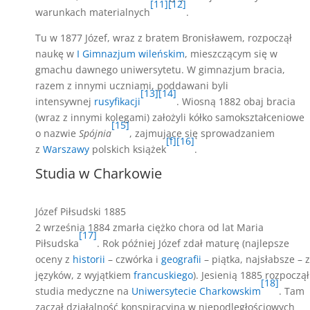
[11]
[12]
warunkach materialnych
.
Tu w 1877 Józef, wraz z bratem Bronisławem, rozpoczął
naukę w
I Gimnazjum wileńskim
, mieszczącym się w
gmachu dawnego uniwersytetu. W gimnazjum bracia,
razem z innymi uczniami, poddawani byli
[13]
[14]
intensywnej
rusyfikacji
. Wiosną 1882 obaj bracia
(wraz z innymi kolegami) założyli kółko samokształceniowe
[15]
o nazwie
Spójnia
, zajmujące się sprowadzaniem
[f]
[16]
z
Warszawy
polskich książek
.
Studia w Charkowie
Józef Piłsudski 1885
2 września 1884 zmarła ciężko chora od lat Maria
[17]
Piłsudska
. Rok później Józef zdał maturę (najlepsze
oceny z
historii
– czwórka i
geografii
– piątka, najsłabsze – z
języków, z wyjątkiem
francuskiego
). Jesienią 1885 rozpoczął
[18]
studia medyczne na
Uniwersytecie Charkowskim
. Tam
zaczął działalność konspiracyjną w niepodległościowych