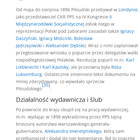
Od maja do sierpnia 1896 Piłsudski przebywał w
Londynie
,
jako przedstawiciel CKR PPS na IV Kongresie
II
Międzynarodówki Socjalistycznej
(obok niego w
reprezentacji Polski pod zaborami zasiadali także
Ignacy
Daszyński
,
Ignacy Mościcki
,
Bolesław
Jędrzejowski
i
Aleksander Dębski
). Wraz z nimi zaplanował
przegłosowanie wniosku o poparcie przez delegatów walki
niepodległościowej Polaków. Rezolucję poparli m.in.
Karl
Liebknecht
i
Karl Kautsky
, ale przeciwna była
Róża
Luksemburg
. Ostatecznie zmieniono tekst dokumentu na
mniej zdecydowany, co wywołało sprzeciw
[35]
Piłsudskiego
.
Działalność wydawnicza i ślub
Po powrocie do kraju skupił się na pracy wydawniczej,
m.in. wydając w 1898 wykradzioną przez PPS tajną
broszurę autorstwa warszawskiego generała-
gubernatora,
Aleksandra Imeretyńskiego
, którą sam
przetłumaczył i dodał do niej komentarze. Był to znaczny