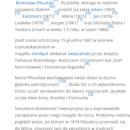
Bronisław Piłsudski
. Po Józefie, którego w rodzinie
[e]
nazywano
Ziukiem
, urodzili się także
Adam
(1869)
[5]
[5]
[5]
[5]
,
Kazimierz
(1871)
, Maria (1873)
,
Jan
(1876)
,
[5]
[7]
Ludwika (1879)
, Kacper (1881)
oraz bliźnięta Piotra i
[8]
Teodora (zmarli w wieku 1,5 roku, w lutym 1884)
.
Józef został ochrzczony 15 grudnia 1867 w kościele
rzymskokatolickim w
majątku
Sorokpol
(dekanat
święciański
) przez księdza
Tomasza Wolińskiego. Rodzicami chrzestnymi byli Józef
[9]
Marcinkowski i Konstancja Rogalska
.
Maria Piłsudska wychowywała swoje dzieci w duchu
[10]
głęboko patriotycznym
, dbała też o ich wykształcenie.
Dzieci uczyli sprowadzeni do dworu nauczyciele. Języków
[3]
uczyły dwie bony, Niemka i Francuzka
.
Nieudana działalność inwestycyjna ojca doprowadziła
zarządzane przez niego majątki do ruiny. Problemy rodziny
pogłębił pożar, po którym w 1874 Piłsudscy przenieśli się
do Wilna, zmuszeni tam do egzystencji w trudnych