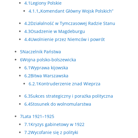
4.1
Legiony Polskie
4.1.1
„Komendant Główny Wojsk Polskich”
4.2
Działalność w Tymczasowej Radzie Stanu
4.3
Osadzenie w Magdeburgu
4.4
Uwolnienie przez Niemców i powrót
5
Naczelnik Państwa
6
Wojna polsko-bolszewicka
6.1
Wyprawa kijowska
6.2
Bitwa Warszawska
6.2.1
Kontruderzenie znad Wieprza
6.3
Sukces strategiczny i porażka polityczna
6.4
Stosunek do wolnomularstwa
7
Lata 1921–1925
7.1
Kryzys gabinetowy w 1922
7.2
Wycofanie się z polityki