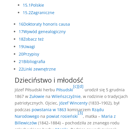
15.1
Polskie
15.2
Zagraniczne
16
Doktoraty honoris causa
17
Wywód genealogiczny
18
Zobacz też
19
Uwagi
20
Przypisy
21
Bibliografia
22
Linki zewnętrzne
Dzieciństwo i młodość
[c]
[d]
Józef Piłsudski herbu
Piłsudski
urodził się 5 grudnia
1867 w
Zułowie
na
Wileńszczyźnie
, w rodzinie o tradycjach
patriotycznych. Ojciec,
Józef Wincenty
(1833–1902), był
podczas
powstania w 1863
komisarzem
Rządu
[3]
Narodowego
na
powiat rosieński
, matka –
Maria z
Billewiczów
(1842–1884) – pochodziła ze znanego rodu