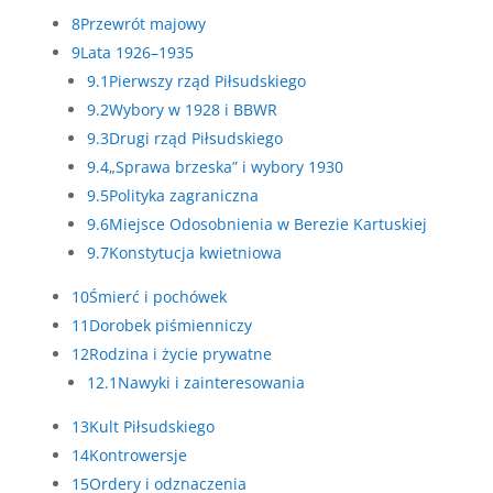
8
Przewrót majowy
9
Lata 1926–1935
9.1
Pierwszy rząd Piłsudskiego
9.2
Wybory w 1928 i BBWR
9.3
Drugi rząd Piłsudskiego
9.4
„Sprawa brzeska” i wybory 1930
9.5
Polityka zagraniczna
9.6
Miejsce Odosobnienia w Berezie Kartuskiej
9.7
Konstytucja kwietniowa
10
Śmierć i pochówek
11
Dorobek piśmienniczy
12
Rodzina i życie prywatne
12.1
Nawyki i zainteresowania
13
Kult Piłsudskiego
14
Kontrowersje
15
Ordery i odznaczenia