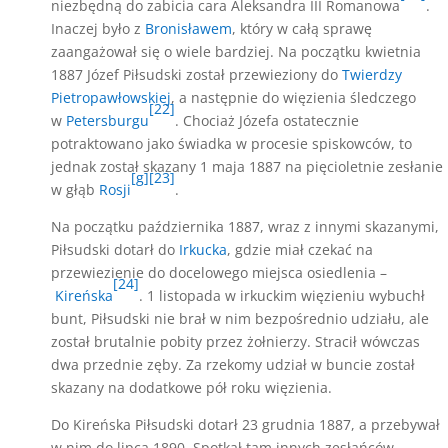
niezbędną do zabicia cara Aleksandra III Romanowa
.
Inaczej było z
Bronisławem
, który w całą sprawę
zaangażował się o wiele bardziej. Na początku kwietnia
1887 Józef Piłsudski został przewieziony do
Twierdzy
Pietropawłowskiej
, a następnie do więzienia śledczego
[22]
w
Petersburgu
. Chociaż Józefa ostatecznie
potraktowano jako świadka w procesie spiskowców, to
jednak został skazany 1 maja 1887 na pięcioletnie zesłanie
[g]
[23]
w głąb
Rosji
.
Na początku października 1887, wraz z innymi skazanymi,
Piłsudski dotarł do
Irkucka
, gdzie miał czekać na
przewiezienie do docelowego miejsca osiedlenia –
[24]
Kireńska
. 1 listopada w irkuckim więzieniu wybuchł
bunt, Piłsudski nie brał w nim bezpośrednio udziału, ale
został brutalnie pobity przez żołnierzy. Stracił wówczas
dwa przednie zęby. Za rzekomy udział w buncie został
skazany na dodatkowe pół roku więzienia.
Do Kireńska Piłsudski dotarł 23 grudnia 1887, a przebywał
w nim do lipca 1890. Spotkał tam innych zesłańców