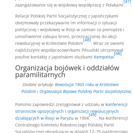
[47]
zaangażowanie się w wojskową współpracę z Polakami
.
Relacje Polskiej Partii Socjalistycznej z Japończykami
obejmowały przekazywanie im informacji o sytuacji
politycznej i wojskowej w Rosji w zamian za pieniądze i
umożliwienie zakupu broni, przeznaczonej do akcji
[48]
rewolucyjnej w Królestwie Polskim
. Wraz ze swoimi
najbliższymi współpracownikami Piłsudski utrzymywał
[48]
poufne kontakty z japońskimi służbami
Kempeitai
.
Organizacja bojówek i oddziałów
paramilitarnych
Osobne artykuły:
Rewolucja 1905 roku w Królestwie
Polskim
i
Organizacja Bojowa Polskiej Partii Socjalistycznej
.
Pomimo zapowiedzi zrezygnował z udziału w
konferencji
stronnictw opozycyjnych i organizacji rewolucyjnych
[49]
działających w Rosji
w
Paryżu
w 1904
. Na konferencji
Centralnego Komitetu Robotniczego Polskiej Partii
Socjalistycznej obradującej w dniach 17–20 października