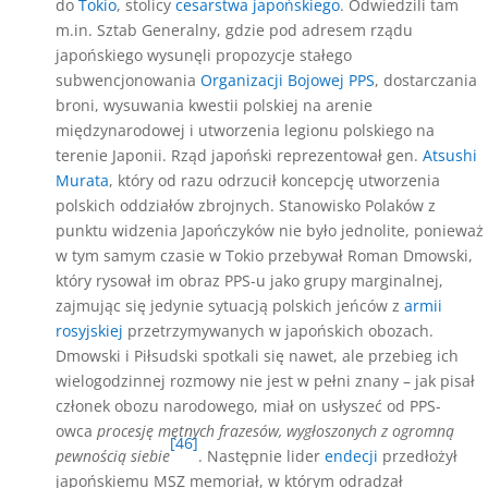
do
Tokio
, stolicy
cesarstwa japońskiego
. Odwiedzili tam
m.in. Sztab Generalny, gdzie pod adresem rządu
japońskiego wysunęli propozycje stałego
subwencjonowania
Organizacji Bojowej PPS
, dostarczania
broni, wysuwania kwestii polskiej na arenie
międzynarodowej i utworzenia legionu polskiego na
terenie Japonii. Rząd japoński reprezentował gen.
Atsushi
Murata
, który od razu odrzucił koncepcję utworzenia
polskich oddziałów zbrojnych. Stanowisko Polaków z
punktu widzenia Japończyków nie było jednolite, ponieważ
w tym samym czasie w Tokio przebywał Roman Dmowski,
który rysował im obraz PPS-u jako grupy marginalnej,
zajmując się jedynie sytuacją polskich jeńców z
armii
rosyjskiej
przetrzymywanych w japońskich obozach.
Dmowski i Piłsudski spotkali się nawet, ale przebieg ich
wielogodzinnej rozmowy nie jest w pełni znany – jak pisał
członek obozu narodowego, miał on usłyszeć od PPS-
owca
procesję mętnych frazesów, wygłoszonych z ogromną
[46]
pewnością siebie
. Następnie lider
endecji
przedłożył
japońskiemu MSZ memoriał, w którym odradzał