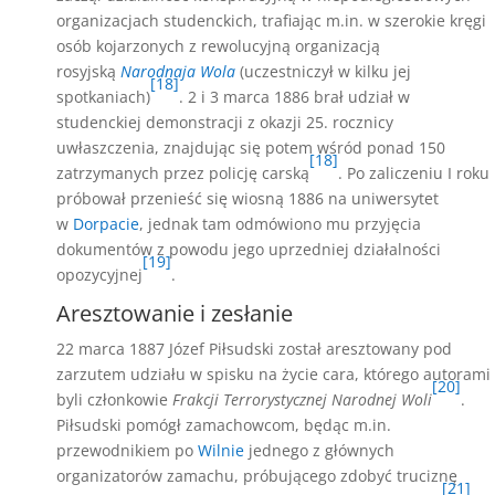
organizacjach studenckich, trafiając m.in. w szerokie kręgi
osób kojarzonych z rewolucyjną organizacją
rosyjską
Narodnaja Wola
(uczestniczył w kilku jej
[18]
spotkaniach)
. 2 i 3 marca 1886 brał udział w
studenckiej demonstracji z okazji 25. rocznicy
uwłaszczenia, znajdując się potem wśród ponad 150
[18]
zatrzymanych przez policję carską
. Po zaliczeniu I roku
próbował przenieść się wiosną 1886 na uniwersytet
w
Dorpacie
, jednak tam odmówiono mu przyjęcia
dokumentów z powodu jego uprzedniej działalności
[19]
opozycyjnej
.
Aresztowanie i zesłanie
22 marca 1887 Józef Piłsudski został aresztowany pod
zarzutem udziału w spisku na życie cara, którego autorami
[20]
byli członkowie
Frakcji Terrorystycznej Narodnej Woli
.
Piłsudski pomógł zamachowcom, będąc m.in.
przewodnikiem po
Wilnie
jednego z głównych
organizatorów zamachu, próbującego zdobyć truciznę
[21]