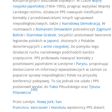
konspiracyjnych oddziałów bojowych. W czasie
wojny
rosyjsko-japońskiej
(1904–1905), pragnąc wyzyskać kłopoty
carskiego reżimu, działacze PPS nawiązali nieoficjalne
kontakty z przedstawicielami innych ugrupowań
niepodległościowych, także z
Narodową Demokracją
. W
rozmowach z
Romanem Dmowskim
pośredniczyli
Zygmunt
Balicki
i
Stanisław Grabski
. Socjaliści postulowali tworzenie
legionów polskich w
Japonii
, złożonych z Polaków
dezerterujących z
armii rosyjskiej
. Do pomysłu tego
działacze ruchu narodowego podchodzili bardzo
sceptycznie. PPS próbowała nawiązać kontakty z
poselstwami japońskimi w Londynie i
Paryżu
, proponując
dostarczanie im informacji wywiadowczych w zamian za
poparcie sprawy niepodległości Polski na przyszłej
konferencji pokojowej. To się jednak nie udało i PPS
postanowił wysłać do
Tokio
Piłsudskiego oraz
Tytusa
[46]
Filipowicza
.
Przez Londyn,
Nowy Jork
,
San
Francisco
,
Vancouver
i
Honolulu
wysłannicy PPS dotarli