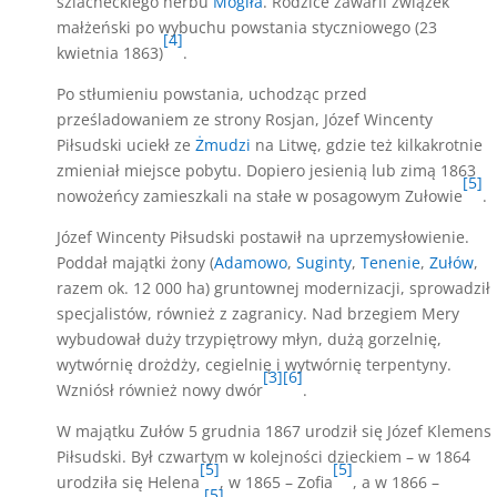
szlacheckiego herbu
Mogiła
. Rodzice zawarli związek
małżeński po wybuchu powstania styczniowego (23
[4]
kwietnia 1863)
.
Po stłumieniu powstania, uchodząc przed
prześladowaniem ze strony Rosjan, Józef Wincenty
Piłsudski uciekł ze
Żmudzi
na Litwę, gdzie też kilkakrotnie
zmieniał miejsce pobytu. Dopiero jesienią lub zimą 1863
[5]
nowożeńcy zamieszkali na stałe w posagowym Zułowie
.
Józef Wincenty Piłsudski postawił na uprzemysłowienie.
Poddał majątki żony (
Adamowo
,
Suginty
,
Tenenie
,
Zułów
,
razem ok. 12 000 ha) gruntownej modernizacji, sprowadził
specjalistów, również z zagranicy. Nad brzegiem Mery
wybudował duży trzypiętrowy młyn, dużą gorzelnię,
wytwórnię drożdży, cegielnię i wytwórnię terpentyny.
[3]
[6]
Wzniósł również nowy dwór
.
W majątku Zułów 5 grudnia 1867 urodził się Józef Klemens
Piłsudski. Był czwartym w kolejności dzieckiem – w 1864
[5]
[5]
urodziła się Helena
, w 1865 – Zofia
, a w 1866 –
[5]