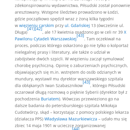
zdekonspirowaniu wydawnictwa, Piłsudski został ponownie
aresztowany. Wstępne śledztwo prowadzono w Łodzi,
gdzie początkowo spędził wraz z żoną kilka tygodni
w
więzieniu carskim
przy
ul. Gdańskiej
13 (ówcześnie ul.
[41]
[42]
Długa)
, ale 17 kwietnia osadzono go w celi nr 39
X
[43]
Pawilonu Cytadeli Warszawskiej
. Tam oczekiwał na
proces, podczas którego oskarżono go nie tylko o kolportaż
nielegalnej prasy i literatury, ale także o udział w
zabójstwie dwóch szpicli. W więzieniu zaczął symulować
chorobę psychiczną. Opinię o zaburzeniach psychicznych,
objawiających się m.in. wstrętem do osób odzianych w
mundury, wystawił mu dyrektor warszawskiego szpitala
[43]
dla obłąkanych Iwan Szabasznikow
, którego Piłsudski
oczarował długą rozmową o pięknie Syberii (dyrektor był z
pochodzenia
Buriatem
). Wówczas przewieziono go na
dalsze badania do petersburskiego szpitala Mikołaja
Cudotwórcy, skąd – korzystając z pomocy polskiego lekarza
(działacza PPS)
Władysława Mazurkiewicza
– udało mu się
zbiec 14 maja 1901 w ucieczce zorganizowanej
[44]