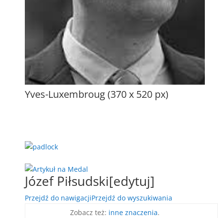
Yves-Luxembroug (370 x 520 px)
Józef Piłsudski
[
edytuj
]
Przejdź do nawigacji
Przejdź do wyszukiwania
Zobacz też:
inne znaczenia
.