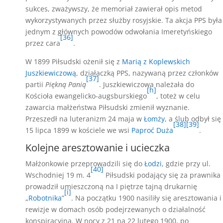
sukces, zważywszy, że memoriał zawierał opis metod
wykorzystywanych przez służby rosyjskie. Ta akcja PPS była
jednym z głównych powodów odwołania Imeretyńskiego
[36]
przez cara
.
W 1899 Piłsudski ożenił się z
Marią z Koplewskich
Juszkiewiczową
, działaczką PPS, nazywaną przez członków
[37]
partii
Piękną Panią
. Juszkiewiczowa należała do
[h]
Kościoła ewangelicko-augsburskiego
, toteż w celu
zawarcia małżeństwa Piłsudski zmienił wyznanie.
Przeszedł na luteranizm 24 maja w
Łomży
, a ślub odbył się
[38]
[39]
15 lipca 1899 w kościele we wsi
Paproć Duża
.
Kolejne aresztowanie i ucieczka
Małżonkowie przeprowadzili się do
Łodzi
, gdzie przy ul.
[40]
Wschodniej 19 m. 4
Piłsudski podający się za prawnika
prowadził umieszczoną na I piętrze tajną drukarnię
[i]
„
Robotnika
”
. Na początku 1900 nasiliły się aresztowania i
rewizje w domach osób podejrzewanych o działalność
konspiracyjną. W nocy z 21 na 22 lutego 1900, po