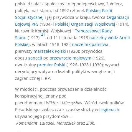
polski działacz społeczny i niepodległościowy, żołnierz,
polityk, mąż stanu; od 1892 członek
Polskiej Partii
Socjalistycznej
i jej przywódca w kraju, twórca
Organizacji
Bojowej PPS
(1904) i
Polskiej Organizacji Wojskowej
(1914),
kierownik Komisji Wojskowej i
Tymczasowej Rady
[2]
Stanu
(1917)
, od 11 listopada 1918
naczelny wódz Armii
Polskiej
, w latach 1918–1922
naczelnik państwa
,
pierwszy
marszałek Polski
(1920); przywódca
obozu
sanacji
po
przewrocie majowym
(1926),
dwukrotny
premier Polski
(1926–1928 i 1930); wywarł
decydujący wpływ na kształt polityki wewnętrznej i
zagranicznej II RP.
W młodości, podczas prowadzenia działalności
konspiracyjnej, znany pod
pseudonimami
Wiktor
i
Mieczysław
. Wśród zwolenników
Piłsudskiego, zwłaszcza z czasów służby w
Legionach
,
używano jego przydomków –
Komendant
,
Dziadek
,
Marszałek
oraz
Ziuk
.