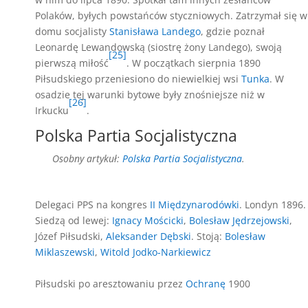
Polaków, byłych powstańców styczniowych. Zatrzymał się w
domu socjalisty
Stanisława Landego
, gdzie poznał
Leonardę Lewandowską (siostrę żony Landego), swoją
[25]
pierwszą miłość
. W początkach sierpnia 1890
Piłsudskiego przeniesiono do niewielkiej wsi
Tunka
. W
osadzie tej warunki bytowe były znośniejsze niż w
[26]
Irkucku
.
Polska Partia Socjalistyczna
Osobny artykuł:
Polska Partia Socjalistyczna
.
Delegaci PPS na kongres
II Międzynarodówki
. Londyn 1896.
Siedzą od lewej:
Ignacy Mościcki
,
Bolesław Jędrzejowski
,
Józef Piłsudski,
Aleksander Dębski
. Stoją:
Bolesław
Miklaszewski
,
Witold Jodko-Narkiewicz
Piłsudski po aresztowaniu przez
Ochranę
1900