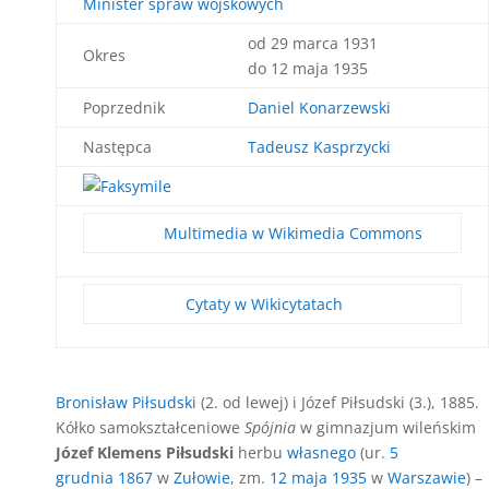
Minister spraw wojskowych
od 29 marca 1931
Okres
do 12 maja 1935
Poprzednik
Daniel Konarzewski
Następca
Tadeusz Kasprzycki
Multimedia w Wikimedia Commons
Cytaty w Wikicytatach
Bronisław Piłsudski
(2. od lewej) i Józef Piłsudski (3.), 1885.
Kółko samokształceniowe
Spójnia
w gimnazjum wileńskim
Józef Klemens Piłsudski
herbu
własnego
(ur.
5
grudnia
1867
w
Zułowie
, zm.
12 maja
1935
w
Warszawie
) –